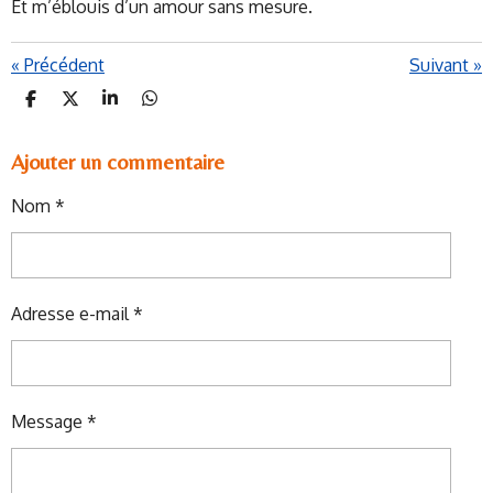
Et m’éblouis d’un amour sans mesure.
«
Précédent
Suivant
»
P
P
P
P
A
A
A
A
R
R
R
R
T
T
T
T
Ajouter un commentaire
A
A
A
A
G
G
G
G
Nom *
E
E
E
E
R
R
R
R
Adresse e-mail *
Message *