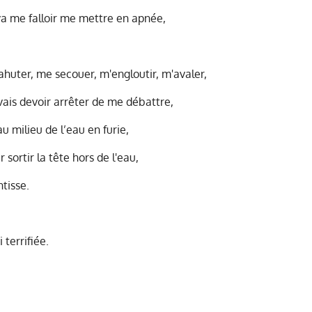
l va me falloir me mettre en apnée,
ahuter, me secouer, m'engloutir, m'avaler,
e vais devoir arrêter de me débattre,
 milieu de l’eau en furie,
 sortir la tête hors de l'eau,
tisse.
i terrifiée.