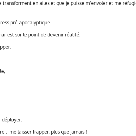
 transforment en ailes et que je puisse m’envoler et me réfug
stress pré-apocalyptique.
 est sur le point de devenir réalité.
apper,
le,
e déployer,
e : me laisser frapper, plus que jamais !