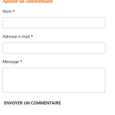
T
T
T
T
Ajouter un commentaire
A
A
A
A
G
G
G
G
Nom *
E
E
E
E
R
R
R
R
Adresse e-mail *
Message *
ENVOYER UN COMMENTAIRE