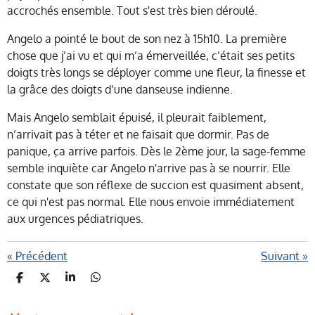
accrochés ensemble. Tout s'est très bien déroulé.
Angelo a pointé le bout de son nez à 15h10. La première
chose que j’ai vu et qui m’a émerveillée, c’était ses petits
doigts très longs se déployer comme une fleur, la finesse et
la grâce des doigts d’une danseuse indienne.
Mais Angelo semblait épuisé, il pleurait faiblement,
n’arrivait pas à téter et ne faisait que dormir. Pas de
panique, ça arrive parfois. Dès le 2ème jour, la sage-femme
semble inquiète car Angelo n'arrive pas à se nourrir. Elle
constate que son réflexe de succion est quasiment absent,
ce qui n'est pas normal. Elle nous envoie immédiatement
aux urgences pédiatriques.
«
Précédent
Suivant
»
P
P
P
P
A
A
A
A
R
R
R
R