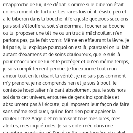
m’approche de lui, il se débat. Comme si le biberon était
un instrument de torture. Les rares fois où il résiste peu et
a le biberon dans la bouche, il fera juste quelques succions
puis soit s’étouffera, soit s’endormira. Toucher sa bouche
ou lui proposer une tétine ou un truc à mâchouiller, n’en
parlons pas, ça le fait vomir. Même en effleurant la lèvre. Je
lui parle, lui explique pourquoi on est là, pourquoi on lui fait
autant d’examens et de soins douloureux, que je suis là
pour m’occuper de lui et le protéger et qu’en même temps,
je suis complètement perdue. Je lui exprime tout mon
amour tout en lui disant la vérité : je ne sais pas comment
m’y prendre, je ne comprends rien et je suis à bout, le
contexte hospitalier n’aidant absolument pas. Je suis hors
sol dans cet univers, entourée de gens indisponibles et
absolument pas à l’écoute, qui imposent leur façon de faire
sans même expliquer, qui ne font rien pour apaiser la
douleur chez Angelo et minimisent tous mes dires, mes
alertes, mes inquiétudes. Je suis enfermée dans une
chambre aseptisée, où l’on étouffe, sans lumière du soleil,