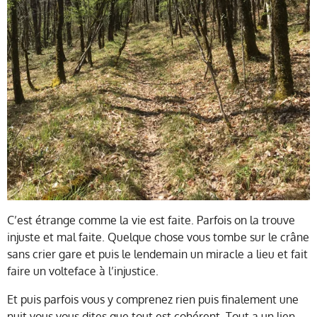
C’est étrange comme la vie est faite. Parfois on la trouve
injuste et mal faite. Quelque chose vous tombe sur le crâne
sans crier gare et puis le lendemain un miracle a lieu et fait
faire un volteface à l’injustice.
Et puis parfois vous y comprenez rien puis finalement une
nuit vous vous dites que tout est cohérent. Tout a un lien.