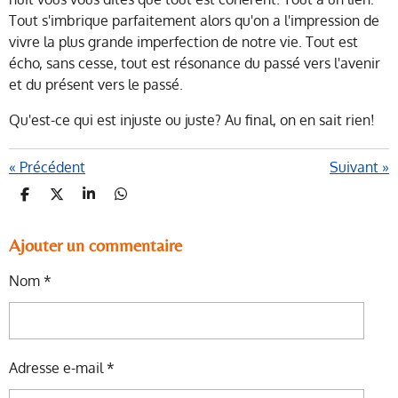
Tout s'imbrique parfaitement alors qu'on a l'impression de
vivre la plus grande imperfection de notre vie. Tout est
écho, sans cesse, tout est résonance du passé vers l'avenir
et du présent vers le passé.
Qu'est-ce qui est injuste ou juste? Au final, on en sait rien!
«
Précédent
Suivant
»
P
P
P
P
A
A
A
A
R
R
R
R
T
T
T
T
Ajouter un commentaire
A
A
A
A
G
G
G
G
Nom *
E
E
E
E
R
R
R
R
Adresse e-mail *