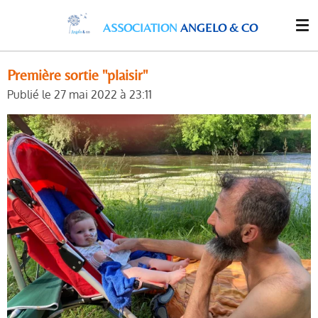
Passer
ASSOCIATION
ANGELO & CO
au
contenu
principal
Première sortie "plaisir"
Publié le 27 mai 2022 à 23:11