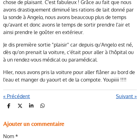
chose de plaisant. C'est fabuleux ! Grâce au fait que nous
avons drastiquement diminué les rations de lait donné par
la sonde à Angelo, nous avons beaucoup plus de temps
qu'avant et donc avons le temps de sortir prendre l'air et
ainsi prendre le goûter en extérieur.
Je dis première sortie "plaisir" car depuis qu'Angelo est né,
dès qu'on prenait la voiture, c'était pour aller à l'hôpital ou
à un rendez-vous médical ou paramédical.
HIer, nous avons pris la voiture pour aller flâner au bord de
l'eau et manger du yaourt et de la compote. Youpiiii !!!!
«
Précédent
Suivant
»
P
P
P
P
A
A
A
A
R
R
R
R
T
T
T
T
Ajouter un commentaire
A
A
A
A
G
G
G
G
Nom *
E
E
E
E