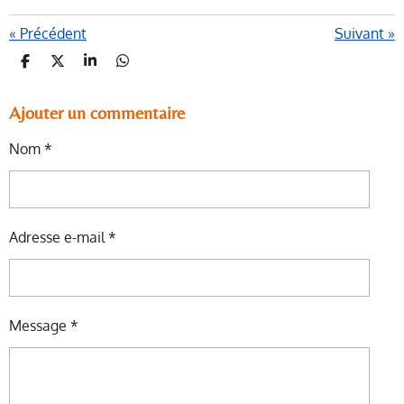
«
Précédent
Suivant
»
P
P
P
P
A
A
A
A
R
R
R
R
T
T
T
T
Ajouter un commentaire
A
A
A
A
G
G
G
G
Nom *
E
E
E
E
R
R
R
R
Adresse e-mail *
Message *