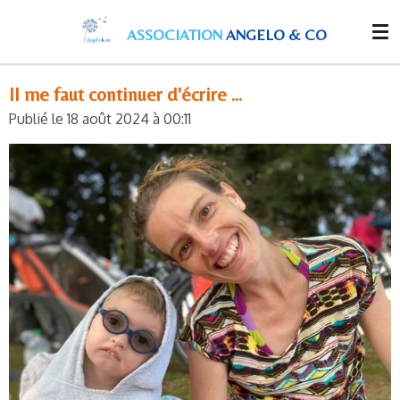
Passer
ASSOCIATION
ANGELO & CO
au
contenu
principal
Il me faut continuer d'écrire ...
Publié le 18 août 2024 à 00:11