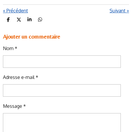
«
Précédent
Suivant
»
P
P
P
P
A
A
A
A
R
R
R
R
T
T
T
T
Ajouter un commentaire
A
A
A
A
G
G
G
G
Nom *
E
E
E
E
R
R
R
R
Adresse e-mail *
Message *