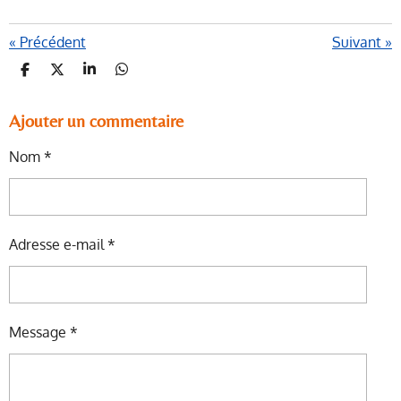
«
Précédent
Suivant
»
P
P
P
P
A
A
A
A
R
R
R
R
T
T
T
T
Ajouter un commentaire
A
A
A
A
G
G
G
G
Nom *
E
E
E
E
R
R
R
R
Adresse e-mail *
Message *