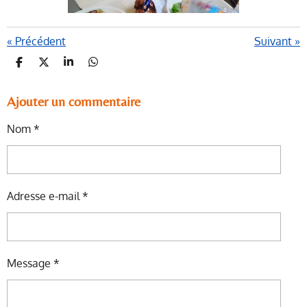
«
Précédent
Suivant
»
P
P
P
P
A
A
A
A
R
R
R
R
T
T
T
T
Ajouter un commentaire
A
A
A
A
G
G
G
G
Nom *
E
E
E
E
R
R
R
R
Adresse e-mail *
Message *