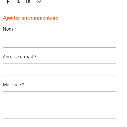
P
P
P
P
A
A
A
A
R
R
R
R
T
T
T
T
Ajouter un commentaire
A
A
A
A
G
G
G
G
Nom *
E
E
E
E
R
R
R
R
Adresse e-mail *
Message *