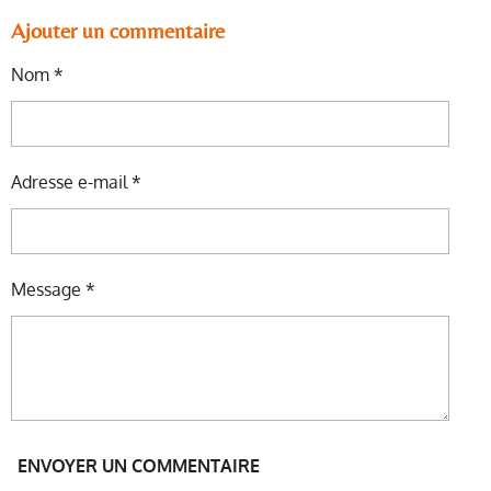
R
R
R
R
T
T
T
T
Ajouter un commentaire
A
A
A
A
G
G
G
G
Nom *
E
E
E
E
R
R
R
R
Adresse e-mail *
Message *
ENVOYER UN COMMENTAIRE