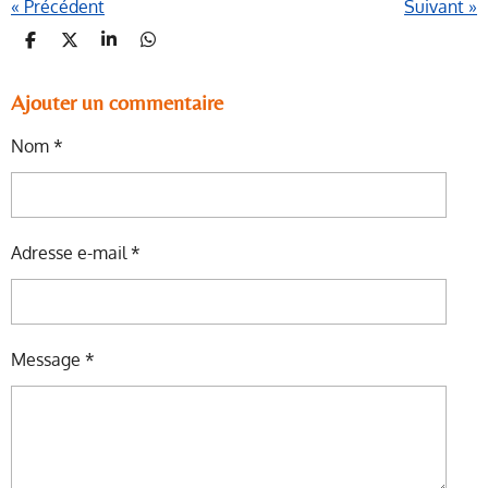
«
Précédent
Suivant
»
P
P
P
P
A
A
A
A
R
R
R
R
T
T
T
T
Ajouter un commentaire
A
A
A
A
G
G
G
G
Nom *
E
E
E
E
R
R
R
R
Adresse e-mail *
Message *