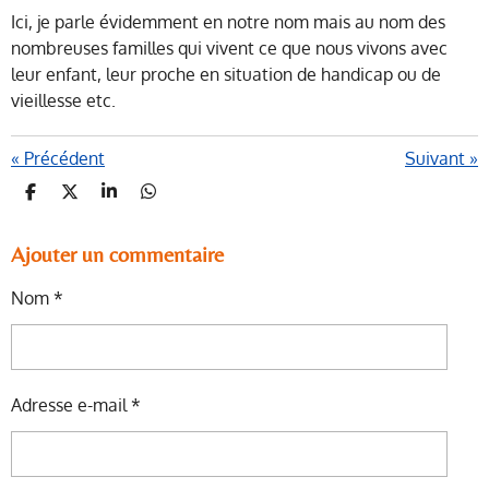
Ici, je parle évidemment en notre nom mais au nom des
nombreuses familles qui vivent ce que nous vivons avec
leur enfant, leur proche en situation de handicap ou de
vieillesse etc.
«
Précédent
Suivant
»
P
P
P
P
A
A
A
A
R
R
R
R
T
T
T
T
Ajouter un commentaire
A
A
A
A
G
G
G
G
Nom *
E
E
E
E
R
R
R
R
Adresse e-mail *